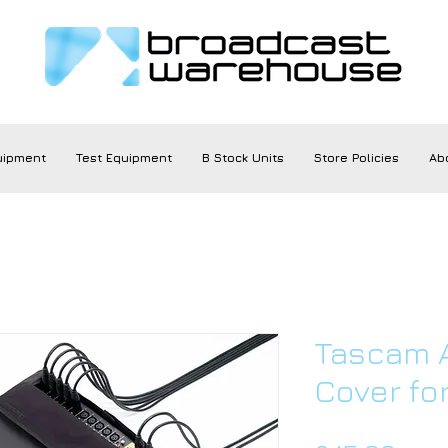
uipment
Test Equipment
B Stock Units
Store Policies
Ab
Tascam 
Cover fo