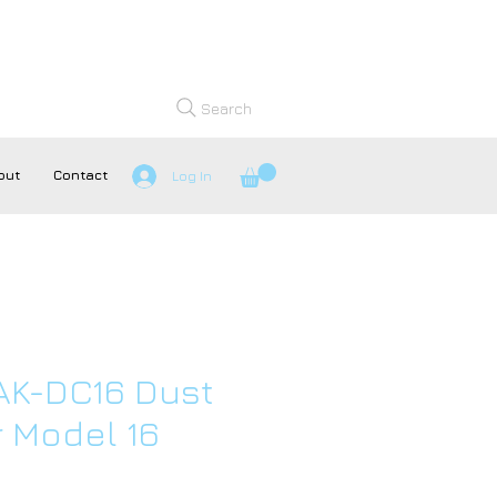
Search
out
Contact
Log In
AK-DC16 Dust
r Model 16